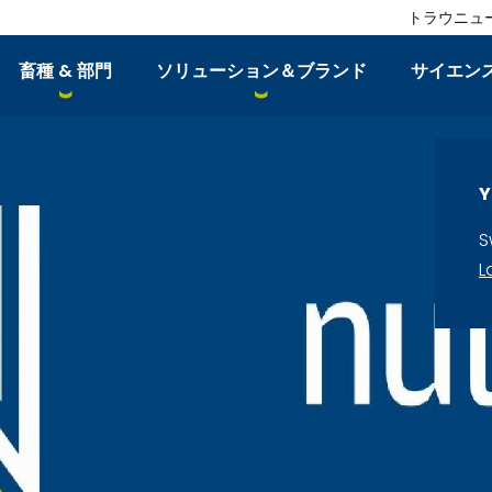
トラウニュ
畜種 & 部門
ソリューション＆ブランド
サイエン
Y
S
L