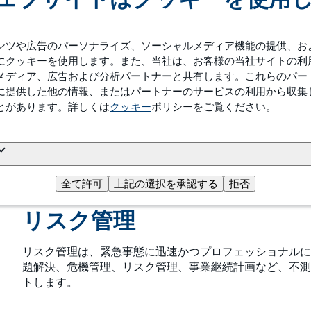
モニタリングと管理
ンツや広告のパーソナライズ、ソーシャルメディア機能の提供、お
にクッキーを使用します。また、当社は、お客様の当社サイトの利
メディア、広告および分析パートナーと共有します。これらのパー
トラウニュートリションの一環した詳細かつ包括的なグロ
に提供した他の情報、またはパートナーのサービスの利用から収集
に至るまで、望ましくない物質を特定するものです。標準
とがあります。詳しくは
テム、および外部への通知手順が、トラウニュートリショ
クッキー
ポリシーをご覧ください。
客や当局へのタイムリーな情報伝達が鍵となり、同様の問
のを防ぎます。
全て許可
上記の選択を承認する
拒否
リスク管理
リスク管理は、緊急事態に迅速かつプロフェッショナルに
題解決、危機管理、リスク管理、事業継続計画など、不測
トします。