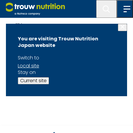
お問合せ
You are visiting Trouw Nutrition
お問い合わせを受け付
Japan website
けました
Switch to
Local site
Stay on
Current site