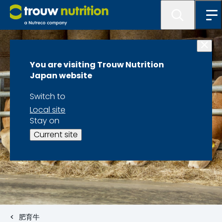
You are visiting Trouw Nutrition
Japan website
Switch to
Local site
Stay on
Current site
肥育牛