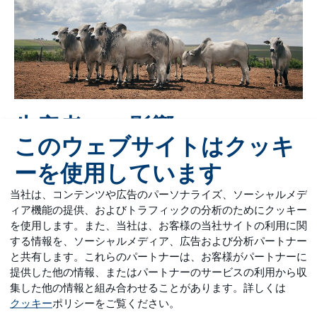
生産者への影響
このウェブサイトはクッキ
私たちは、肥育場経営者、牛の給餌担当者、栄養士が協
ーを使用しています
力し、一貫してコスト効率よく牛の段階的なニーズを満
たすことができる、生物学的利用能の高い微量ミネラル
当社は、コンテンツや広告のパーソナライズ、ソーシャルメデ
源を提供することを奨励しています。最適なレベルの微
ィア機能の提供、およびトラフィックの分析のためにクッキー
量ミネラルを継続的に供給することは、肥育牛の最高の
を使用します。また、当社は、お客様の当社サイトの利用に関
育成成績、健康、幸福を維持するために不可欠です。
する情報を、ソーシャルメディア、広告および分析パートナー
と共有します。これらのパートナーは、お客様がパートナーに
提供した他の情報、またはパートナーのサービスの利用から収
集した他の情報と組み合わせることがあります。詳しくは
クッキー
ポリシーをご覧ください。
ミネラルの最適化における