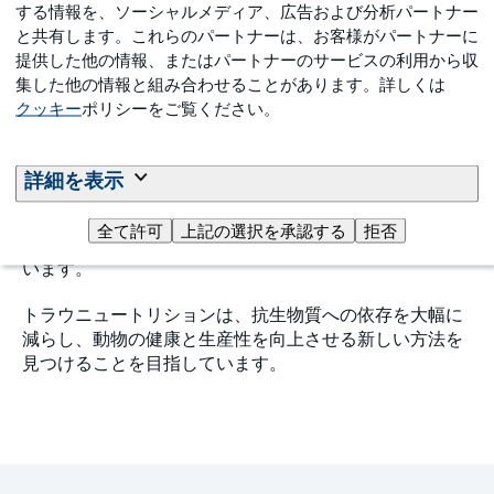
母豚管理における抗生物質
する情報を、ソーシャルメディア、広告および分析パートナー
と共有します。これらのパートナーは、お客様がパートナーに
の削減
提供した他の情報、またはパートナーのサービスの利用から収
集した他の情報と組み合わせることがあります。詳しくは
薬剤耐性による治療の可能性の低下は、農場全体の健康
クッキー
ポリシーをご覧ください。
状態の低下、投薬コストの増加、動物の育成成績の低下
をもたらす可能性があります。さらに、薬剤耐性が母豚
にも影響を与えると、その子孫にも影響を及ぼします。
詳細を表示
例えば、最近の研究結果では、母豚への経口抗生物質の
投与が、子豚の腸内細菌叢の組成と形態に悪影響を及ぼ
全て許可
上記の選択を承認する
拒否
し、その後の育成成績にも影響を与えることが示されて
います。
トラウニュートリションは、抗生物質への依存を大幅に
減らし、動物の健康と生産性を向上させる新しい方法を
見つけることを目指しています。