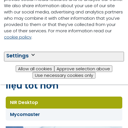
We also share information about your use of our site
Thiết kế công thức thức ăn tốt hơn
with our social media, advertising and analytics partners
Phù hợp cho nhiều quy mô công ty
who may combine it with other information that you’ve
provided to them or that they’ve collected from your
use of their services. For more information read our
cookie policy
.
Tìm hiểu thêm những
Settings
dịch vụ NutriOpt khác,
Allow all cookies
Approve selection above
giúp đánh giá nguyên
Use necessary cookies only
liệu tốt hơn
NIR Desktop
Mycomaster