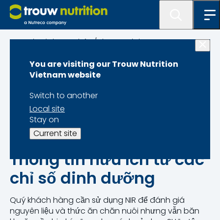
Danh sách Sản phẩm/Chương trình
You are visiting our Trouw Nutrition
NIR mobile (NIR di
Vietnam website
động)
Switch to another
Local site
Stay on
Current site
Thông tin hữu ích từ các
chỉ số dinh dưỡng
Quý khách hàng cần sử dụng NIR để đánh giá
nguyên liệu và thức ăn chăn nuôi nhưng vẫn băn