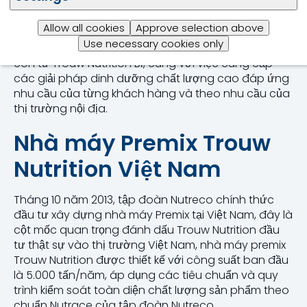
các công ty trực thuộc tập đoàn Nutreco, giới thiệu
các ngành hàng: phụ gia thức ăn chăn nuôi từ
Allow all cookies
Approve selection above
Selko, nguyên liệu sữa và sữa thay thế cao cấp
Use necessary cookies only
Sloten, nguyên liệu thức ăn chuyên biệt cho heo
con từ Trouw Nutrition Bỉ, cùng với việc cung cấp
các giải pháp dinh dưỡng chất lượng cao đáp ứng
nhu cầu của từng khách hàng và theo nhu cầu của
thị trường nội địa.
Nhà máy Premix Trouw
Nutrition Việt Nam
Tháng 10 năm 2013, tập đoàn Nutreco chính thức
đầu tư xây dựng nhà máy Premix tại Việt Nam, đây là
cột mốc quan trọng đánh dấu Trouw Nutrition đầu
tư thật sự vào thị trường Việt Nam, nhà máy premix
Trouw Nutrition được thiết kế với công suất ban đầu
là 5.000 tấn/năm, áp dụng các tiêu chuẩn và quy
trình kiểm soát toàn diện chất lượng sản phẩm theo
chuẩn Nutrace của tập đoàn Nutreco.