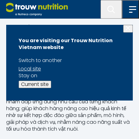
Trang chủ
You are visiting our Trouw Nutrition
Về Trouw Nutrition
Vietnam website
Switch to another
Giới thiệu
Local site
Stay on
Trouw Nutrition là tập đoàn dinh dưỡng hàng đầu
Current site
thế giới, cung cấp các giải pháp dinh dưỡng
chuyên biệt, mang lại các giá trị gia tăng vượt trội
nhằm đáp ứng đúng nhu cầu của từng khách
hàng; giúp khách hàng nâng cao hiệu quả kinh tế
nhờ sự kết hợp độc đáo giữa sản phẩm, mô hình,
giải pháp và dịch vụ, nhằm nâng cao năng suất và
tối ưu hóa thành tích vật nuôi.