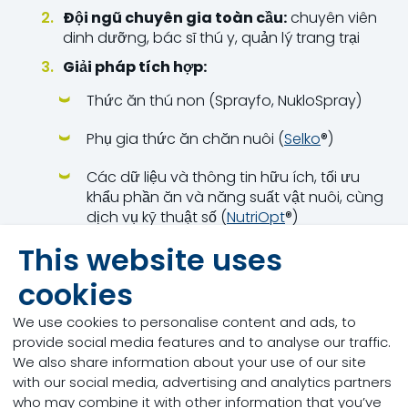
Đội ngũ chuyên gia toàn cầu:
chuyên viên
dinh dưỡng, bác sĩ thú y, quản lý trang trại
Giải pháp tích hợp:
Thức ăn thú non (Sprayfo, NukloSpray)
Phụ gia thức ăn chăn nuôi (
Selko
®)
Các dữ liệu và thông tin hữu ích, tối ưu
khẩu phần ăn và năng suất vật nuôi, cùng
dịch vụ kỹ thuật số (
NutriOpt
®)
This website uses
cookies
We use cookies to personalise content and ads, to
provide social media features and to analyse our traffic.
We also share information about your use of our site
Tiếp cận tích hợp
with our social media, advertising and analytics partners
who may combine it with other information that you’ve