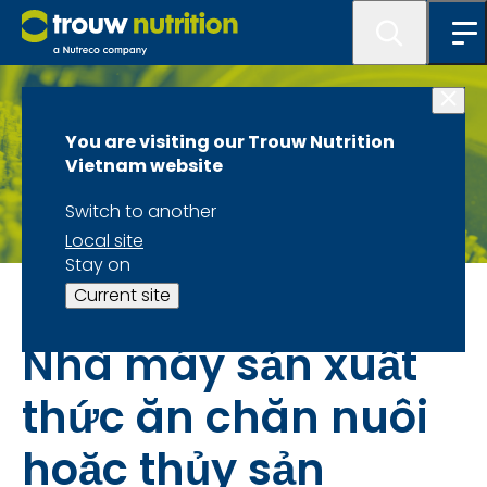
You are visiting our Trouw Nutrition
Vietnam website
Switch to another
Local site
Stay on
Đối tác
Current site
Nhà máy sản xuất
thức ăn chăn nuôi
hoặc thủy sản