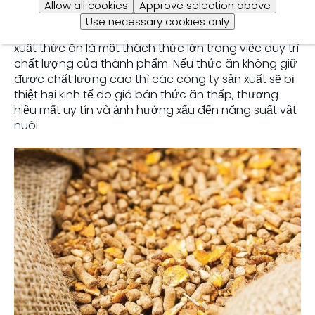
Allow all cookies
Approve selection above
Việc nguyên liệu bị nhiễm độc tố nấm mốc tại cánh
Use necessary cookies only
đồng hoặc trong quá trình lưu trữ tại nhà máy sản
xuất thức ăn là một thách thức lớn trong việc duy trì
chất lượng của thành phẩm. Nếu thức ăn không giữ
được chất lượng cao thì các công ty sản xuất sẽ bị
thiệt hại kinh tế do giá bán thức ăn thấp, thương
hiệu mất uy tín và ảnh hưởng xấu đến năng suất vật
nuôi.