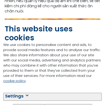
nhiên, nếu quản lý hiệu quả độ ẩm khi chế biến, sẽ tiết
kiệm chi phí đáng kể cho người sản xuất thức ăn
chăn nuôi.
This website uses
cookies
We use cookies to personalise content and ads, to
provide social media features and to analyse our traffic.
We also share information about your use of our site
with our social media, advertising and analytics partners
who may combine it with other information that you’ve
provided to them or that they’ve collected from your
use of their services. For more information read our
cookie policy
.
Quản lý rủi ro Độc tố nấm
Settings
mốc