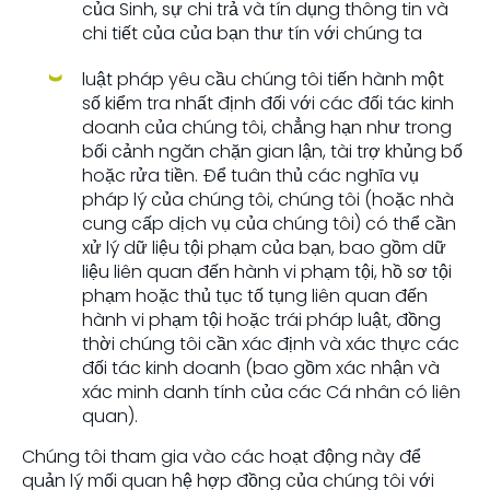
của Sinh, sự chi trả và tín dụng thông tin và
chi tiết của của bạn thư tín với chúng ta
luật pháp yêu cầu chúng tôi tiến hành một
số kiểm tra nhất định đối với các đối tác kinh
doanh của chúng tôi, chẳng hạn như trong
bối cảnh ngăn chặn gian lận, tài trợ khủng bố
hoặc rửa tiền. Để tuân thủ các nghĩa vụ
pháp lý của chúng tôi, chúng tôi (hoặc nhà
cung cấp dịch vụ của chúng tôi) có thể cần
xử lý dữ liệu tội phạm của bạn, bao gồm dữ
liệu liên quan đến hành vi phạm tội, hồ sơ tội
phạm hoặc thủ tục tố tụng liên quan đến
hành vi phạm tội hoặc trái pháp luật, đồng
thời chúng tôi cần xác định và xác thực các
đối tác kinh doanh (bao gồm xác nhận và
xác minh danh tính của các Cá nhân có liên
quan).
Chúng tôi tham gia vào các hoạt động này để
quản lý mối quan hệ hợp đồng của chúng tôi với