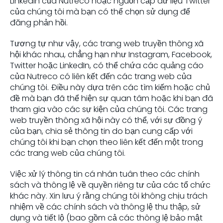
LinkedIn của Nutreco hoặc nguồn cấp dữ liệu Twitter
của chúng tôi mà bạn có thể chọn sử dụng để
đăng phản hồi.
Tương tự như vậy, các trang web truyền thông xã
hội khác nhau, chẳng hạn như Instagram, Facebook,
Twitter hoặc LinkedIn, có thể chứa các quảng cáo
của Nutreco có liên kết đến các trang web của
chúng tôi. Điều này dựa trên các tìm kiếm hoặc chủ
đề mà bạn đã thể hiện sự quan tâm hoặc khi bạn đã
tham gia vào các sự kiện của chúng tôi. Các trang
web truyền thông xã hội này có thể, với sự đồng ý
của bạn, chia sẻ thông tin do bạn cung cấp với
chúng tôi khi bạn chọn theo liên kết đến một trong
các trang web của chúng tôi.
Việc xử lý thông tin cá nhân tuân theo các chính
sách và thông lệ về quyền riêng tư của các tổ chức
khác này. Xin lưu ý rằng chúng tôi không chịu trách
nhiệm về các chính sách và thông lệ thu thập, sử
dụng và tiết lộ (bao gồm cả các thông lệ bảo mật