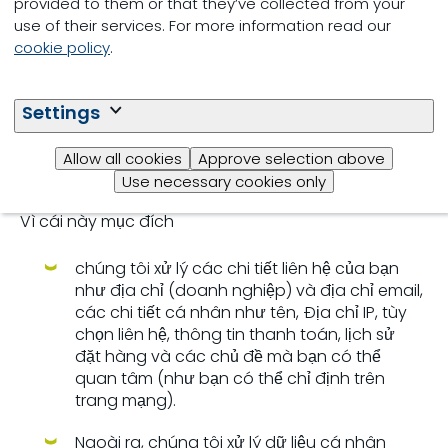
provided to them or that they’ve collected from your
tiếp thị.
use of their services. For more information read our
Dựa trên lượt truy cập của bạn vào trang web của
cookie policy
.
Nutreco, chúng tôi có thể hiển thị cho bạn các
quảng cáo được cá nhân hóa bên ngoài trang
Settings
web của Nutreco. Để hiểu những gì liên quan đến
bạn, chúng tôi có thể sử dụng các công cụ thủ
công và tự động để phân tích thông tin cá nhân
Allow all cookies
Approve selection above
của bạn.
Use necessary cookies only
Vì cái này mục đích
chúng tôi xử lý các chi tiết liên hệ của bạn
như địa chỉ (doanh nghiệp) và địa chỉ email,
các chi tiết cá nhân như tên, Địa chỉ IP, tùy
chọn liên hệ, thông tin thanh toán, lịch sử
đặt hàng và các chủ đề mà bạn có thể
quan tâm (như bạn có thể chỉ định trên
trang mạng).
Ngoài ra, chúng tôi xử lý dữ liệu cá nhân