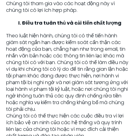
Chúng tôi tham gia vào các hoạt động này vì
chúng tôi có lợi ích hợp pháp.
I. Điều tra tuân thủ và cải tiến chất lượng
Theo luật hiện hành, chúng tôi có thể tiến hành
giám sát ngắn hạn được kiểm soát cẩn thận các
hoạt động của bạn, chẳng hạn như trong email, tin
nhắn văn bản hoặc các thông tin liên lạc khác mà
chúng tôi có với bạn. Chúng tôi có thể làm điều này
ví dụ khi chúng tôi có lý do để tin rằng gian lận hoặc
tội phạm khác đang được thực hiện, nơi hành vi
phạm tội bị nghi ngờ và nơi giám sát tương ứng với
loại hành vi phạm tội kỷ luật, hoặc nơi chúng tôi nghi
ngờ không tuân thủ các quy định chống rửa tiền
hoặc nghĩa vụ kiểm tra chống khủng bố mà chúng
tôi phải chịu.
Chúng tôi có thể thực hiện các cuộc điều tra vì lợi
ích bảo vệ an ninh của các hệ thống và quy trình
liên lạc của chúng tôi hoặc vì mục đích cải thiện
chất lượng và đào tạo nhân viên .