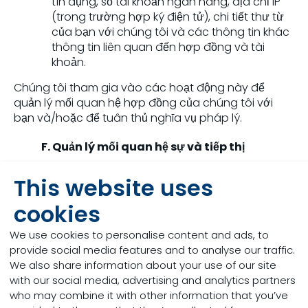
tín dụng, số tài khoản ngân hàng, địa chỉ IP
(trong trường hợp ký điện tử), chi tiết thư từ
của bạn với chúng tôi và các thông tin khác
thông tin liên quan đến hợp đồng và tài
khoản.
Chúng tôi tham gia vào các hoạt động này để
quản lý mối quan hệ hợp đồng của chúng tôi với
bạn và/hoặc để tuân thủ nghĩa vụ pháp lý.
F. Quản lý mối quan hệ sự và tiếp thị
Chúng tôi sử dụng thông tin của bạn, bao gồm các
This website uses
tùy chọn có thể có của bạn mà bạn đã chia sẻ với
chúng tôi, để gửi bạn cung cấp, bản tin, quản lý mối
cookies
quan hệ khác hoặc truyền thông tiếp thị, bao gồm
We use cookies to personalise content and ads, to
quảng cáo hoặc lời mời tham gia sự kiện, quản lý sự
provide social media features and to analyse our traffic.
kiện hoặc quảng cáo, cung cấp dịch vụ khách hàng,
We also share information about your use of our site
thực hiện quản lý tài khoản và thông báo thu hồi .
with our social media, advertising and analytics partners
Chúng tôi cũng sử dụng của bạn cá nhân dữ liệu để
who may combine it with other information that you’ve
phát triển, thực hiện và phân tích các chiến lược