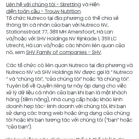
Liên hệ với chúng tôi - Skretting
và Hiện
diện toàn cầu - Trouw Nutrition
.
Tổ chức Nutreco tại địa phương có thể chia sẻ
thông tin cá nhân của bạn với Nutreco NV,
Stationsstraat 77, 3811 MH Amersfoort, Hà Lan
và/hoặc với SHV Holdings NV Rijnkade 1, 3511 LC
Utrecht, Hà Lan và/hoặc các Nhóm liên quan của
nó, xem
SHV Family of companies - SHV
.
Các tổ chức có liên quan Nutreco tại địa phương và
Nutreco NV và SHV Holdings NV được gọi là “ Nutreco
” và “chúng tôi”, “của chúng tôi” hoặc “là chúng tôi”.
Tuyên bố về Quyền riêng tư này áp dụng cho việc
xử lý dữ liệu cá nhân của bạn khi bạn là một khách
hàng (tiềm năng), nhà cung cấp hoặc khác kinh
doanh hợp tác- kinh doanh với chúng tôi, khi bạn
sử dụng các trang web hoặc ứng dụng của chúng
tôi hoặc khi bạn tương tác với chúng tôi (“bạn” hoặc
“của bạn”).