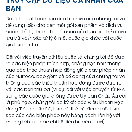
TRUY CẬP DỮ LIỆU CÁ NHÂN CỦA
BẠN
Do tính chất toàn cầu của tổ chức của chúng tôi và
để cung cấp cho bạn một gói sản phẩm và dịch vụ
hoàn chỉnh, thông tin cá nhân của bạn có thể được
lưu trữ và/hoặc xử lý ở một quốc gia khác với quốc
gia bạn cư trú.
Đối với việc truyền dữ liệu quốc tế, chúng tôi đã đưa
ra các biện pháp thích hợp, chẳng hạn như thông
qua các thỏa thuận hợp đồng giữa các pháp nhân
của Nutreco, bao gồm cả cổ đông của chúng tôi và
thông qua các thỏa thuận hợp đồng được đưa ra
với các bên thứ ba (ví dụ: đối với việc chuyển từ EEA
sang các quốc gia không được Ủy ban Châu Âu coi
là phù hợp, chúng tôi đã ký kết các Điều khoản Hợp
đồng Tiêu chuẩn EC; bạn có thể có được một bản
sao của các biện pháp này bằng cách liên hệ với
chúng tôi qua các chi tiết liên hệ bên dưới).