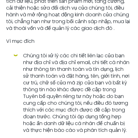
tích dữ liệu, phát triển sản phẩm mới, tăng cường,
cải thiện hoặc sửa đổi dịch vụ của chúng tôi, điều
hành và mở rộng hoạt động kinh doanh của chúng
tôi, chẳng hạn như trong bối cảnh sáp nhập, mua lại
và thoái vốn và để quản lý các giao dịch đó .
Vì mục đích
Chúng tôi xử lý các chi tiết liên lạc của bạn
như địa chỉ và địa chỉ email, chi tiết cá nhân
như thông tin thanh toán và tín dụng, lịch
sử thanh toán và đặt hàng, tên, giới tính, nơi
cư trú, chữ số của mã zip của bạn và bất kỳ
thông tin nào khác được đề cập trong
Tuyên bố quyền riêng tư này hoặc do bạn
cung cấp cho chúng tôi, nếu điều đó tương
thích với các mục đích được đề cập trong
đoạn trước. Chúng tôi áp dụng tổng hợp
hoặc ẩn danh dữ liệu cá nhân để chuẩn bị
và thực hiện báo cáo và phân tích quản lý.