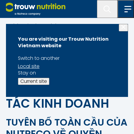
Thông tin và Quy định
You are visiting our Trouw Nutrition
TUYÊN BỐ BẢO MẬT
Vietnam website
CHO DỮ LIỆU
Switch to another
Local site
KHÁCH HÀNG, NHÀ
Stay on
Current site
CUNG CẤP VÀ ĐỐI
TÁC KINH DOANH
TUYÊN BỐ TOÀN CẦU CỦA
NUTRECO VỀ QUYỀN