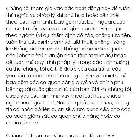
Chúng tôi tham gia vào các hoạt động này để tuân
thủ nghĩa vụ pháp lý, khi phù hợp hoặc cần thiết
theo luật hiện hành, bao gồm luật bên ngoài quốc
gia cư trú của bạn và bao gồm các khuyến nghị
theo ngành (ví dụ: thẩm định đối tác, chống rửa tiền,
tuân thủ luật cạnh tranh và luật thuế, chống -sàng
lọc khủng bố, tài trợ cho khủng bố hoặc liên quan
đến (phát hiện) gian lận hoặc tội phạm khác) hoặc
để tuân thủ quy trình pháp lý. Trong các tình huống
cụ thể, chúng tôi có thể được yêu cầu trả lời các
yêu cầu từ các cơ quan công quyền và chính phủ
bao gồm các cơ quan công quyền và chính phủ
bên ngoài quốc gia cư trú của bạn. Chỉ khi chúng tôi
được yêu cầu làm như vậy theo luật hoặc khuyến
nghị theo ngành mà Nutreco phải tuân theo, thông
tin cá nhân có liên quan sẽ được cung cấp cho các
cơ quan giám sát, cơ quan chức năng hoặc cơ
quan điều tra.
Chúng tôi tham gia vào các hoạt động này vì