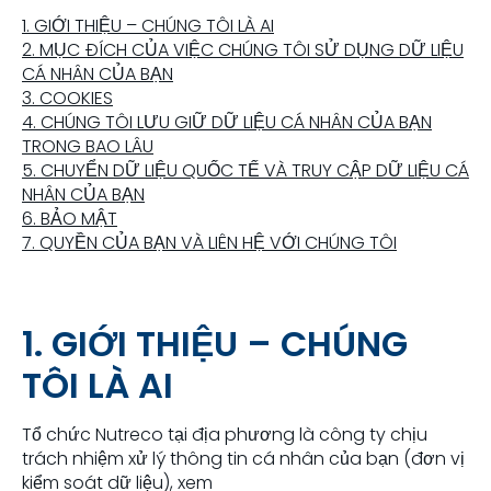
1. GIỚI THIỆU – CHÚNG TÔI LÀ AI
2. MỤC ĐÍCH CỦA VIỆC CHÚNG TÔI SỬ DỤNG DỮ LIỆU
CÁ NHÂN CỦA BẠN
3. COOKIES
4. CHÚNG TÔI LƯU GIỮ DỮ LIỆU CÁ NHÂN CỦA BẠN
TRONG BAO LÂU
5. CHUYỂN DỮ LIỆU QUỐC TẾ VÀ TRUY CẬP DỮ LIỆU CÁ
NHÂN CỦA BẠN
6. BẢO MẬT
7. QUYỀN CỦA BẠN VÀ LIÊN HỆ VỚI CHÚNG TÔI
1. GIỚI THIỆU – CHÚNG
TÔI LÀ AI
Tổ chức Nutreco tại địa phương là công ty chịu
trách nhiệm xử lý thông tin cá nhân của bạn (đơn vị
kiểm soát dữ liệu), xem